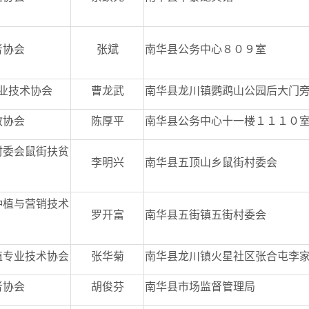
者协会
张斌
南华县公务中心８０９室
业技术协会
曹龙武
南华县龙川镇鹦鹉山公园后大门
教协会
陈厚平
南华县公务中心十一楼１１１０
村委会鼠街扶贫
李明兴
南华县五顶山乡鼠街村委会
种植与营销技术
罗开富
南华县五街镇五街村委会
植专业技术协会
张华菊
南华县龙川镇火星社区张合屯李
者协会
胡俊芬
南华县市场监督管理局