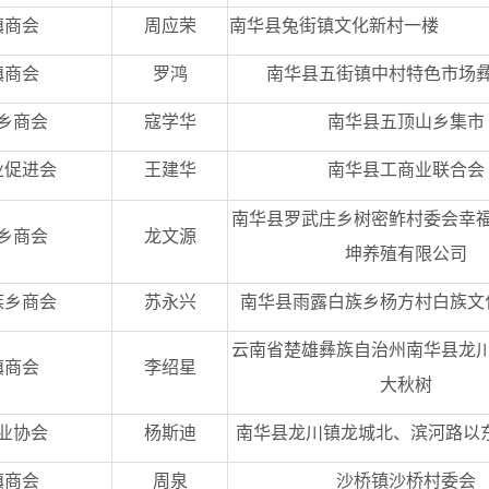
镇商会
周应荣
南华县兔街镇文化新村一楼
镇商会
罗鸿
南华县五街镇中村特色市场
乡商会
寇学华
南华县五顶山乡集市
业促进会
王建华
南华县工商业联合会
南华县罗武庄乡树密鲊村委会幸
乡商会
龙文源
坤养殖有限公司
族乡商会
苏永兴
南华县雨露白族乡杨方村白族文
云南省楚雄彝族自治州南华县龙
镇商会
李绍星
大秋树
业协会
杨斯迪
南华县龙川镇龙城北、滨河路以东
镇商会
周泉
沙桥镇沙桥村委会