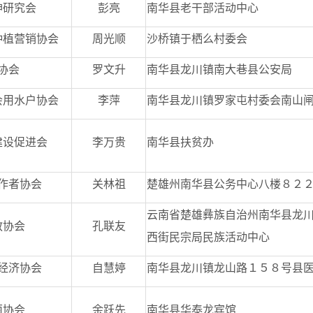
神研究会
彭亮
南华县老干部活动中心
种植营销协会
周光顺
沙桥镇于栖么村委会
协会
罗文升
南华县龙川镇南大巷县公安局
会用水户协会
李萍
南华县龙川镇罗家屯村委会南山
建设促进会
李万贵
南华县扶贫办
作者协会
关林祖
楚雄州南华县公务中心八楼８２
云南省楚雄彝族自治州南华县龙
教协会
孔联友
西街民宗局民族活动中心
经济协会
自慧婷
南华县龙川镇龙山路１５８号县
菌协会
余跃先
南华县华泰龙宾馆