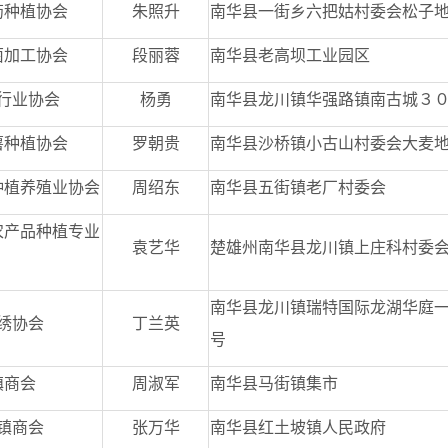
药种植协会
朱照升
南华县一街乡六把姑村委会松子
菌加工协会
段丽蓉
南华县老高坝工业园区
行业协会
杨勇
南华县龙川镇华强路镇南古城３
薯种植协会
罗朝贵
南华县沙桥镇小古山村委会大麦
种植养殖业协会
周绍东
南华县五街镇老厂村委会
农产品种植专业
袁艺华
楚雄州南华县龙川镇上庄科村委会
南华县龙川镇瑞特国际龙湖华庭一期
绣协会
丁兰英
号
镇商会
周淑军
南华县马街镇集市
镇商会
张万华
南华县红土坡镇人民政府