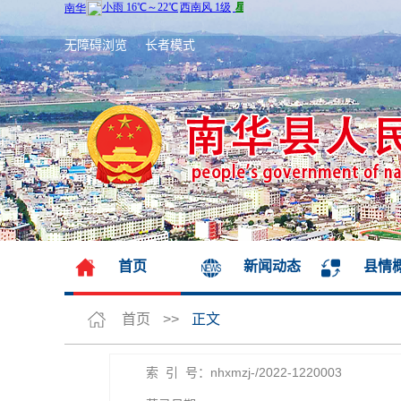
无障碍浏览
长者模式
首页
新闻动态
县情
首页
>>
正文
索 引 号：nhxmzj-/2022-1220003