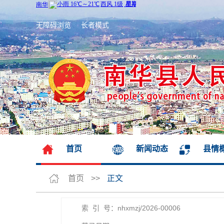
无障碍浏览
长者模式
首页
新闻动态
县情
首页
>>
正文
索 引 号：nhxmzj/2026-00006