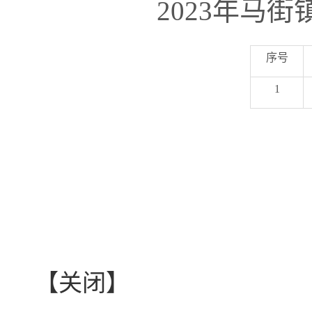
2023
年
马街
序号
1
【关闭】