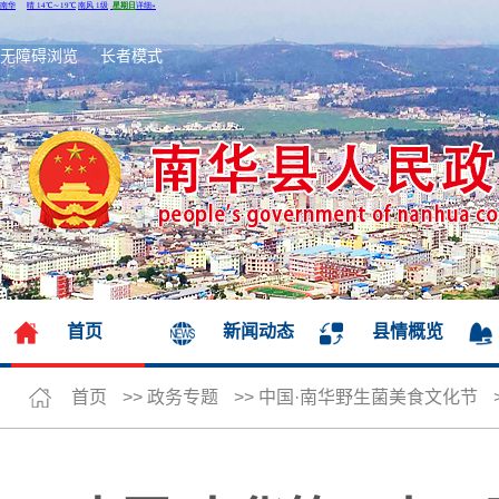
无障碍浏览
长者模式
首页
新闻动态
县情概览
首页
>>
政务专题
>>
中国·南华野生菌美食文化节