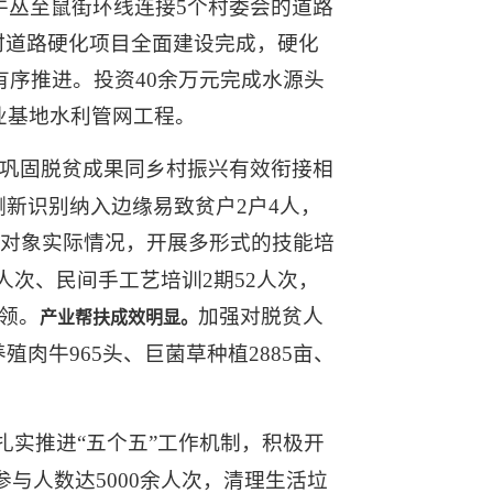
目前牛丛至鼠街环线连接5个村委会的道路
然村道路硬化项目全面建设完成，硬化
正有序推进。投资40余万元完成水源头
业基地水利管网工程。
巩固脱贫成果同乡村振兴有效衔接相
新识别纳入边缘易致贫户2户4人，
对象实际情况，开展多形式的技能培
6人次、民间手工艺培训2期52人次，
领。
加强对脱贫人
产业帮扶成效明显。
牛965头、巨菌草种植2885亩、
扎实推进“五个五”工作机制，积极开
参与人数达5000余人次，清理生活垃