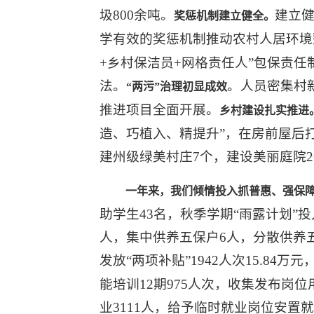
圾800余吨。
建立健
奖惩机制建立健全。
学有效的奖惩机制推动农村人居环境
+乡村保洁员+网格责任人”包保责
法。
。人员密集村
“两污”治理
初显成效
推进项目全面开展。
乡村建设扎实推进
造、巧植入、精提升”，在房前屋后
建州级绿美村庄7个，建设美丽庭院2
一年来，我们倾情投入抓普惠、强保
助学生43名，秋季学期“雨露计划”投
人，集中供养五保户6人，分散供养五保
发放“两项补贴”1942人次15.8
能培训12期975人次，收集发布岗位
业3111人，给予临时就业岗位安置就