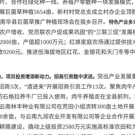
片、合作社绿化种一线、养殖户零散种一块发展模式，“
展巨菌草种植5654亩，新村村党总支成立村办企业顶
一，南华县巨菌草推广种植现场会在我乡召开。
特色产业
多
农户增收、党员联农户促成果巩固”的“三联三促”发
000亩，产值超1000万元；红焕家庭农场通过提供技
收9200元。推进低海拔地区红花、金银花和天门冬等中药
突出产业发展
劲，项目投资增添新动力。招商引资稳中求进
。
招商3次，“请进来”开展招商引资工作13次。聚焦肉
的石格拉养牛厂已投入使用，肉牛养殖走在全县前列，完
云南林丰种业有限公司在荒田小组流转300亩土地开
40余亩，与云南九润农业开发有限公司等企业合作开
机耕路建设，撬动上级投资2580万元实施高标准农田