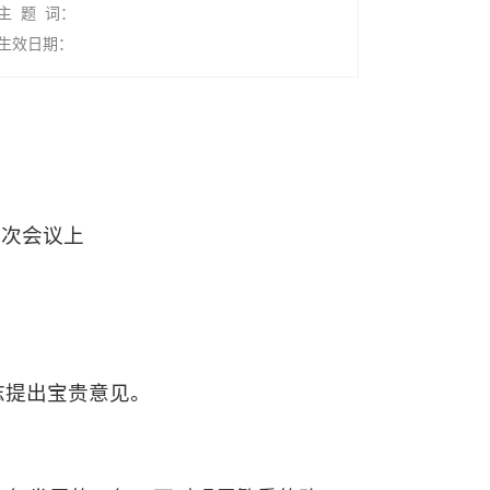
主 题 词：
生效日期：
五次会议上
志提出宝贵意见。