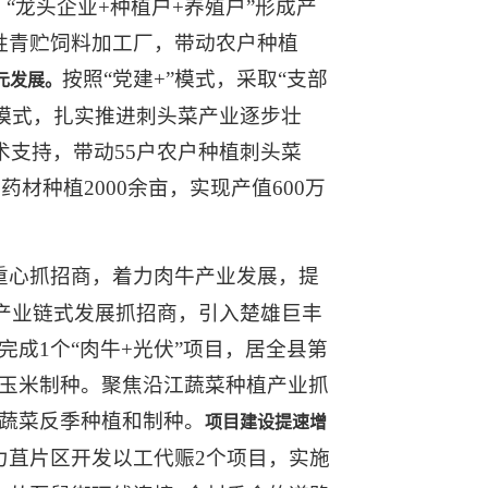
龙头企业+种植户+养殖户”形成产
胜青贮饲料加工厂，带动农户种植
按照“党建+”模式，采取“支部
元发展
。
展模式，扎实推进刺头菜产业逐步壮
术支持，带动55户农户种植刺头菜
材种植2000余亩，实现产值600万
重心抓招商，着力肉牛产业发展，提
牛产业链式发展抓招商，引入楚雄巨丰
成1个“肉牛+光伏”项目，居全县第
展玉米制种。聚焦沿江蔬菜种植产业抓
展蔬菜反季种植和制种。
项目建设提速增
和力苴片区开发以工代赈2个项目，实施