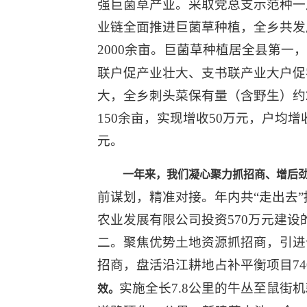
强巨菌草产业。采取党总支示范种一
业链全面推进巨菌草种植，全乡共发
2000余亩。巨菌草种植居全县第
联户促产业壮大、支书联产业大户促
大，全乡刺头菜保有量（含野生）约2
150余亩，实现增收50万元，户均增
元。
一年来，我们凝心聚力抓
招商
、增后
前谋划，精准对接。年内共“走出去”
农业发展有限公司投资570万元建设
二。聚焦优势土地资源抓招商，引进
招商，盘活沿江耕地占补平衡项目7
实施全长7.8公里的牛丛至鼠街
效。