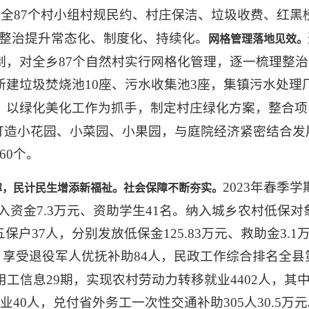
全87个村小组村规民约、村庄保洁、垃圾收费、红黑
整治提升常态化、制度化、持续化。
网格管理落地见效
。
任制，对全乡87个自然村实行网格化管理，逐一梳理整
新建垃圾焚烧池10座、污水收集池3座，集镇污水处理
以绿化美化工作为抓手，制定村庄绿化方案，整合项目
。
打造小花园、小菜园、小果园，与庭院经济紧密结合发
60个。
2023年春季学
障，民计民生增添新福祉。社会保障不断夯实。
入资金7.3万元、资助学生41名。纳入城乡农村低保对象1
户37人，分别发放低保金125.83万元、救助金3.1万
4万元，享受退役军人优抚补助84人，民政工作综合排名全
用工信息29期，实现农村劳动力转移就业4402人，其
业40人，兑付省外务工一次性交通补助305人30.5万