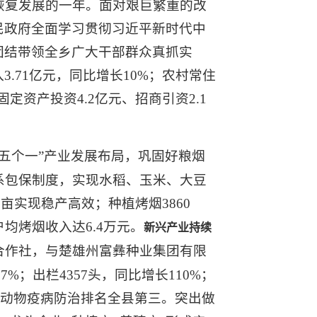
恢复发展的一年。面对艰巨繁重的改
民政府全面学习贯彻习近平新时代中
团结带领全乡广大干部群众真抓实
71亿元，同比增长10%；农村常住
固定资产投资4.2亿元、招商引资2.1
“五个一”产业发展布局，巩固好粮烟
联系包保制度，实现水稻、玉米、大豆
亩实现稳产高效；种植烤烟3860
均烤烟收入达6.4万元。
新兴产业持续
合作社，与楚雄州富彝种业集团有限
%；出栏4357头，同比增长110%；
，动物疫病防治排名全县第三。突出做