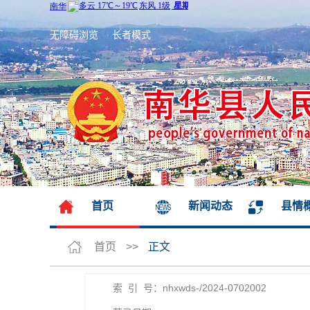
无障碍浏览
长者模式
首页
新闻动态
县情
首页
>>
正文
索 引 号：nhxwds-/2024-0702002