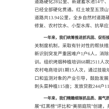
道路硬化28公里、新建蓄水池14个、
已经全部硬化贯通。红土坡至五顶山“
道路共13.94公里，全乡自然村道路
修复、农村饮水、小型水库、抗旱应
一年来，我们统筹推进抓巩固、促衔
关制度机制，采取有针对性的帮扶措
新识别突发严重困难户1户6人，消除
训。组织烤烟种植培训68期2511人
农村电商培训1期15人次，通过技
口和监测对象的产业引导，鼓励发展适
刺头菜种植115亩；发放贷款244户117
一年来，我们精雕细琢抓品质、展气
展“红黑榜”评比和“美丽庭院”创建