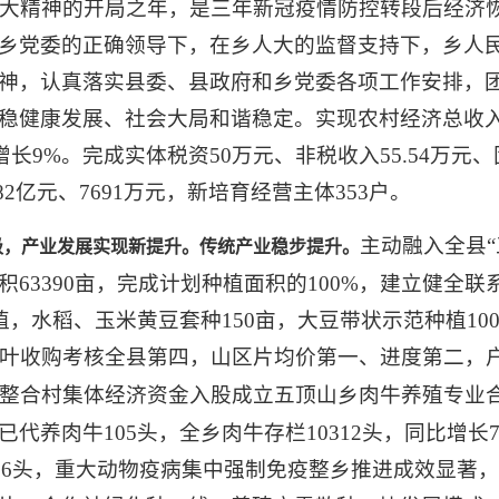
二十大精神的开局之年，是三年新冠疫情防控转段后经济
乡党委的正确领导下，在乡人大的监督支持下，乡人
神，认真落实县委、县政府和乡党委各项工作安排，
健康发展、社会大局和谐稳定。实现农村经济总收入3.
长9%。完成实体税资50万元、非税收入55.54万元、
2亿元、7691万元，新培育经营主体353户。
主动融入全县
级，
产业发展
实现新提升。传统产业稳步提升。
63390亩，完成计划种植面积的100%，建立健全
植，水稻、玉米黄豆套种150亩，大豆带状示范种植100
烟叶收购考核全县第四，山区片均价第一、进度第二，户
会整合村集体经济资金入股成立五顶山乡肉牛养殖专业
养肉牛105头，全乡肉牛存栏10312头，同比增长77
816头，重大动物疫病集中强制免疫整乡推进成效显著