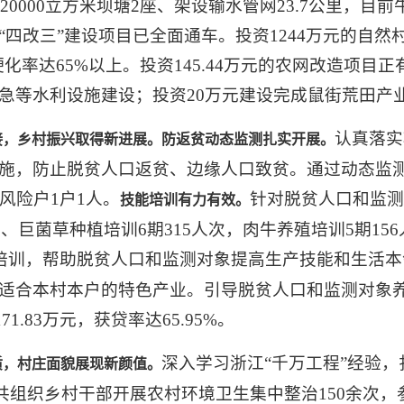
20000立方米坝塘2座、架设输水管网23.7公里，
四改三”建设项目已全面通车。投资1244万元的自
硬化率达65%以上。投资145.44万元的农网改造项目
急等水利设施建设；投资20万元建设完成鼠街荒田产
认真落实
接，乡村振兴取得新进展。
防返贫动态监测扎实开展。
施，防止脱贫人口返贫、边缘人口致贫。通过动态监测
风险户1户1人。
针对脱贫人口和监测
技能培训有力有效。
次、巨菌草种植培训6期315人次，肉牛养殖培训5期15
能培训，帮助脱贫人口和监测对象提高生产技能和生活本
合本村本户的特色产业。引导脱贫人口和监测对象养殖肉
1.83万元，获贷率达65.95%。
深入学习浙江“千万工程”经验，
质，村庄面貌展现新颜值。
，共组织乡村干部开展农村环境卫生集中整治150余次，