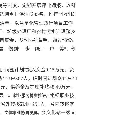
榜等制度，定期开展评比通报，以科
选聘乡村保洁员85名，推行“小组长
治清单，以清单化管理践行项目工作
厂、垃圾处理厂和农村污水治理整乡
资金，从“小景”着手，通过“微改
展，做到“一步一绿、一户一美”，创
期“雨露计划”投入资金9.15万元、资
43户367人，临时困难群众11户44
元、供养金及护理补贴48.49万元，
县第一。
组织职业技
就业
服务稳步推进。
中省外转移就业1291人，省内转移就
元。
乡文化站一级文
文体事业
协调发展。