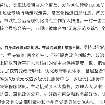
法，实现法律明白人全覆盖，发放普法读物15000册
强基补短板专项行动走深走实。常态化推进扫黑除恶，严
，市域社会治理现代化试点工作深入推进，一村一警
核全县综合第一，五顶山被命名为“无毒示范乡镇”，全
坚持以党的
能，自身建设得到新加强。在政治忠诚上常抓不懈。
立”、坚决做到“两个维护”，不断提高政治判断力、政
上同以习近平同志为核心的党中央保持高度一致，把
加快转变政府职能，优化政府职责体系，基层整合
功。
，筹资5万余元改造乡级便民服务中心，乡级便民服务中
决策程序制度。主动接受乡人大监督，办理人大议案1
监督，深化政务公开，办好政府网站和政务新媒体，让
定及其实施细则精神和省州县党委具体实施办法，加强