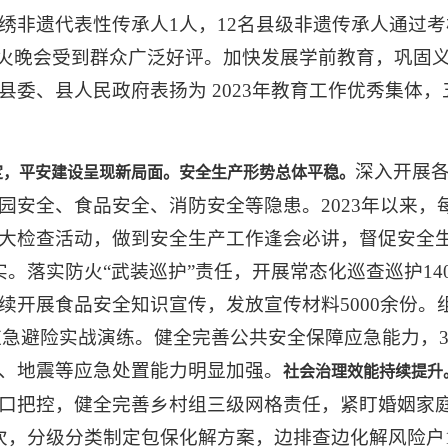
绣非遗代表性传承人1人，12名县级非遗传承人通过考
篝火晚会受到群众广泛好评。加快发展学前教育，巩固
县委、县人民政府表扬为 2023年教育工作优秀集体
深入开展
定，平安建设呈现新局面。安全生产形势总体平稳。
园安全、食品安全、消防安全等隐患。2023年以来，
大检查活动，做到安全生产工作逢会必讲，督促安全生
。落实防火“武装巡护”责任，开展常态化巡查巡护14
开展食品安全知识宣传，发放宣传材料5000余份。组
减灾应急避险实战演练。健全完善公共安全保障应急能力，
、地震等应急处置能力明显加强。
社会治理效能持续提升
口把控，健全完善乡村组三级网格责任，紧盯婚姻家
次，分级分类制定包保化解方案，边排查边化解风险户