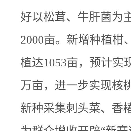
好
以松茸、牛肝菌为
2000
亩。
新增种植
柑
植达
1053
亩，预计实
万亩，进一步实现核
新种采集刺头菜、香
为群众增收开辟
“
新赛