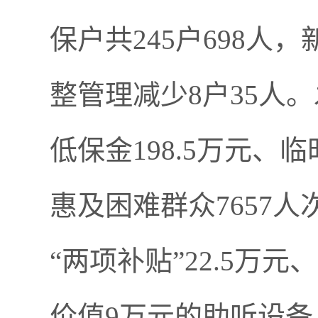
保户共
245
户
698
人，
整管理减少
8
户
35
人。
低保金
198.5
万元、临
惠及困难群众
7657
人
“
两项补贴
”22.5
万元、
价值
9
万元的助听设备