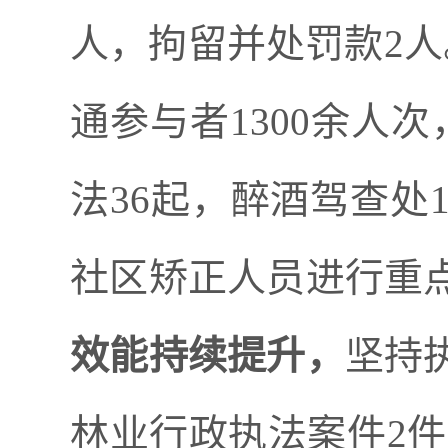
人，拘留并处罚款
2
人
通参与者
1300
余
人
次
法
36
起，醉酒驾查处
社区矫正人员进行重
效能持续提升，
坚持
林业行政执法案件
2
件