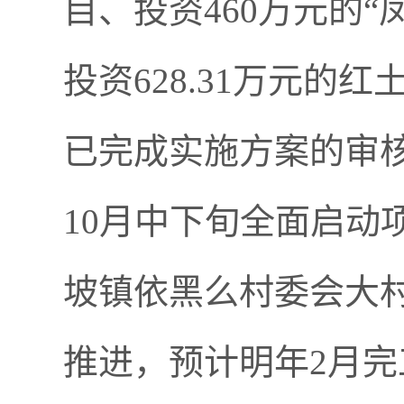
目、投资
460
万元的
“
投资
628.31
万元的红
已
完成实施方案的审
10
月中下旬全面启动
坡镇依黑么村委会大
推进，预计明年
2
月完