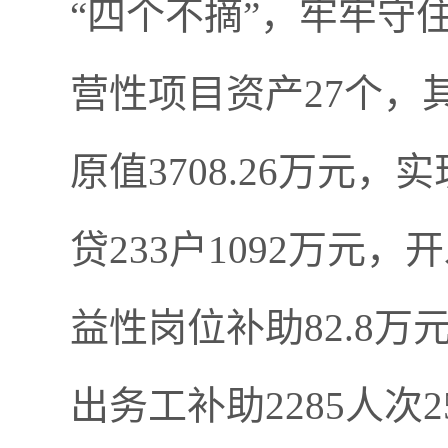
“
四个不摘
”
，牢牢守
营性项目资产
27
个，
原值
3708.26
万元，实
贷
233
户
1092
万元，开
益性岗位补助
82.8
万
出务工补助
2285
人次
2