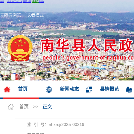
无障碍浏览
长者模式
首页
新闻动态
县情概览
首页
>>
正文
索 引 号：nhxrsj/2025-00219