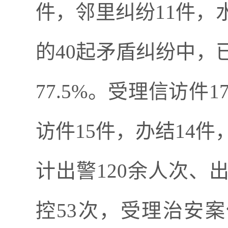
件，邻里纠纷
11
件，
的
40
起矛盾纠纷中，
77.5%
。受理信访件
1
访件
15
件，办结
14
件
计出警
120
余人次、
控
53
次，受理治安案