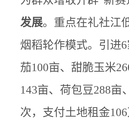
发展
。重点在礼社江
烟稻轮作模式。引进
6
茄
100
亩、甜脆玉米
26
143
亩、荷包豆
288
亩
次，支付土地租金
106