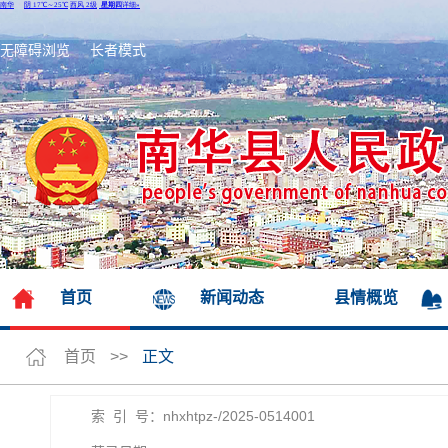
无障碍浏览
长者模式
首页
新闻动态
县情概览
首页
>>
正文
索 引 号：nhxhtpz-/2025-0514001