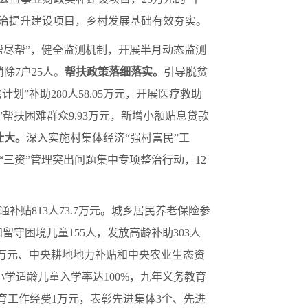
整治提升建设项目，乡村发展基础有效夯实。
帮尽帮”，健全监测机制，开展半月动态监测
除7户25人。
帮扶政策落细落实。
引导脱贫
划”补助280人58.05万元，开展医疗救助
哺”帮扶困难群众9.93万元，新增小额贴息贷款
壮大。
深入实施村集体经济“强村富民”工
三资”管理突出问题集中专项整治行动，12
补贴813人73.7万元。城乡居民养老保险参
留守困境儿童155人，发放高龄补助303人
7.13万元、中央耕地地力补贴和中央农业生态资
学适龄儿童入学率达100%，九年义务教育
实教育工作经费1万元，表彰先进集体3个、先进