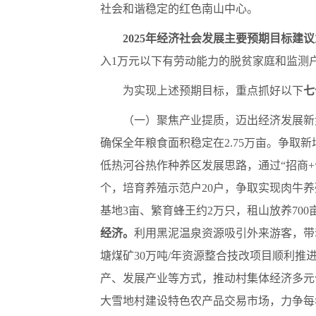
社会和谐稳定的红色南山中心。
2025年经济社会发展主要预期目标建
入1万元以下有劳动能力的脱贫家庭和监测
为实现上述预期目标，重点抓好以下
七
（一）聚焦产业提质，迈出经济发展新
确保全年粮食面积稳定在2.75万亩。争取新
低热河谷热作种养区发展思路，通过“招商+
个，培育养殖示范户20户，争取实现肉牛养殖
基地3亩、繁育蜂王约2万只，租山放养700
经济。
利用黑泥温泉资源吸引外来游客，带
塘煤矿30万吨/年资源整合技改项目顺利
产、发展产业等方式，推动村集体经济多元化
大雪地村建设特色农产品交易市场，力争每