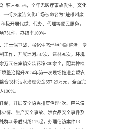
准率达98.5%，全年无医疗事故发生。
文化
设，一街乡廉洁文化广场被命名为“楚雄州廉
，积极开展代缴、代办、代理等便民服务，
751件，办结率100%。
、净土保卫战，强化生态环境问题整治，专
工作，开展巡河337次、巡林96次。
环境
余万元在集镇安装花箱800余个，配套种植
境整治提升2024年第一次现场推进会暨农
合农村污水治理资金657.29万元，全面完
100%。
任制，开展安全隐患排查治理4次、应急演
森林火情、生产安全事故、涉食品安全事件及
群众矛盾纠纷115起，办理信访案件13