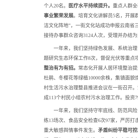
个人20名。
医疗水平持续提升。
重点人群全
事业繁荣发展
。培育文化讲解员5名，开展群
洁文化阵地”，一街文化站成功申报云南省
接待办事群众咨询3124人次，受理并办结为
一年来，我们坚持绿色发展、系统治理
题研究生态环保工作8次，督促光伏等重点项
整治有为有招。
常态化开展人居环境整治提升
杜鹃、冬樱花等绿植10000余株，集镇面
村生活污水治理整县推进会议在一街召开。
成113个村民小组农村污水治理工作。投资7
一年来，我们坚持守牢底线、防范风险
练13场次、食品安全检查6次97家，严厉
重大敏感舆情事件发生。
矛盾纠纷平稳可控