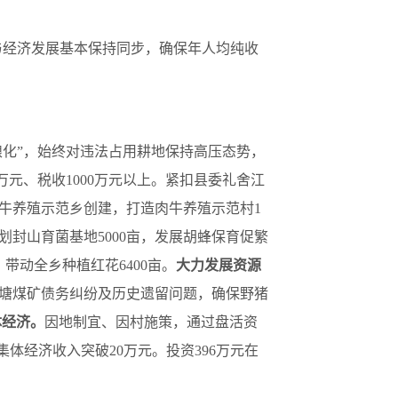
与经济发展基本保持同步，确保年人均纯收
粮化”，始终对违法占用耕地保持高压态势，
万元、税收1000万元以上。紧扣县委礼舍江
肉牛养殖示范乡创建，打造肉牛养殖示范村1
划封山育菌基地5000亩，发展胡蜂保育促繁
，带动全乡种植红花6400亩。
大力发展资源
塘煤矿债务纠纷及历史遗留问题，确保野猪
体经济。
因地制宜、因村施策，通过盘活资
体经济收入突破20万元。投资396万元在