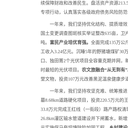
续保障财政和改善民生。盘活资产资源213.5
专项行动，认真落实各级政府债务风险防范
一年来，我们坚持优化结构、提质增效
国土变更调查图斑核实举证整改635亩，卫片执
吨。
富民产业培优育强。
全面完成135万公
工收入3.24亿元。沉睡5年的野猪塘煤矿
口、独田箐2个光伏项目全容量克期并网，新增
时最短的光伏项目。
农文旅融合“从无到有”
堂文物，投资107万元改善黑泥温泉健康
一年来，我们坚持攻坚克难、统筹推进
墓8.68km道路硬化项目，投资220.5
33.8万元完成王红线（一街段）路产路权
26.8km灌区输水管道建设并下闸蓄水，新
元实施保马夸坝塘除险加固工程。
乡村建设