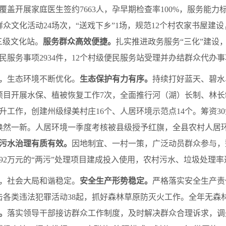
覆盖开展家庭医生签约7663人，孕早期检查率100%，服务能力标
众文化活动24场次，“送戏下乡”1场，规范12个村农家书屋建
三级文化站。
服务群众高效便捷。
扎实推进政务服务“三化”建设
民服务事项2934件，12个村级便民服务站受理并办结群众代办事项
，生态环境不断优化。
生态保护有力有序。
持续打好蓝天、碧水
目开展水保、植被恢复工作7次，全面推行河（湖）长制、林长制
工作，创建州级绿美村庄16个、人居环境示范点14个。筹资30
貌焕然一新。人居环境一季度考核被县级授予红旗，全县农村人居环
污水治理有质有效。
因地制宜、一村一策，广泛动员群众参与，整
92万元的“两污”处理项目建成投入使用，农村污水、垃圾处理率达
，社会大局和谐稳定。
安全生产形势稳定。
严格落实安全生产责
打击各类违法犯罪活动38起，抓好森林草原防灭火工作。全年无
。
落实领导干部接访群众工作制度，及时解决群众合理诉求，调处