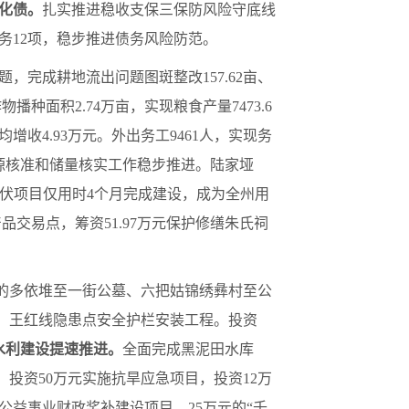
化债。
扎实推进稳收支保三保防风险守底线
务12项，稳步推进债务风险防范。
，完成耕地流出问题图斑整改157.62亩、
种面积2.74万亩，实现粮食产量7473.6
均增收4.93万元。外出务工9461人，实现务
资源核准和储量核实工作稳步推进。陆家垭
箐光伏项目仅用时4个月完成建设，成为全州用
品交易点，筹资51.97万元保护修缮朱氏祠
万元的多依堆至一街公墓、六把姑锦绣彝村至公
堆线、王红线隐患点安全护栏安装工程。投资
水利建设提速推进。
全面完成黑泥田水库
，投资50万元实施抗旱应急项目，投资12万
公益事业财政奖补建设项目，25万元的“千