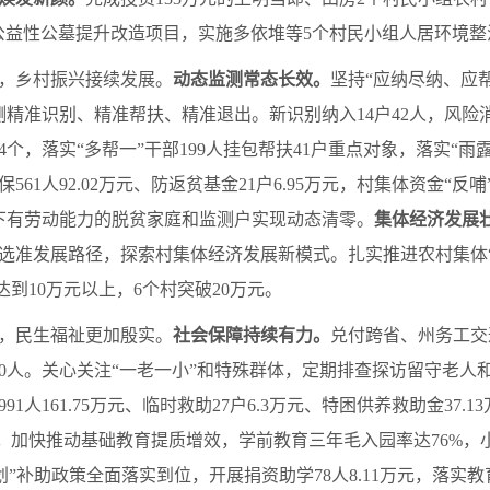
镇公益性公墓提升改造项目，实施多依堆等5个村民小组人居环境
，乡村振兴接续发展。
动态监测常态长效。
坚持“应纳尽纳、应
测精准识别、精准帮扶、精准退出。新识别纳入14户42人，风险消
4个，落实“多帮一”干部199人挂包帮扶41户重点对象，落实“雨露计
561人92.02万元、防返贫基金21户6.95万元，村集体资金“反
元以下有劳动能力的脱贫家庭和监测户实现动态清零。
集体经济发展
选准发展路径，探索村集体经济发展新模式。扎实推进农村集体“
达到10万元以上，6个村突破20万元。
，民生福祉更加殷实。
社会保障持续有力。
兑付跨省、州务工交通
730人。关心关注“一老一小”和特殊群体，定期排查探访留守老人和
保991人161.75万元、临时救助27户6.3万元、特困供养救助金3
。
加快推动基础教育提质增效，学前教育三年毛入园率达76%，小
计划”补助政策全面落实到位，开展捐资助学78人8.11万元，落