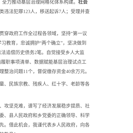
格”，全力推动基层治理网格化体系构建。
社会
类违法犯罪123人，移送起诉7人；受理并查
贯穿政府工作全过程各领域，坚持“第一议
习教育，忠诚拥护“两个确立”，坚决做到
依法追偿历史债务2笔。自觉接受乡人大监
镇履职事项清单、数据赋能基层治理试点工
整治问题11个，督促缴存资金40余万元。
童、民族宗教、残疾人、红十字、老龄等各
、攻坚克难，谱写了经济发展稳步提质、社
委、县人民政府和乡党委的正确领导、科学
先。借此机会，我谨代表乡人民政府，向各