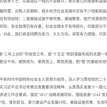
的各界人士，向奋战在一线的干部群众，表示衷心的感谢和诚挚
展所需，对照人民期盼，我乡经济社会发展中还有不少短板和挑
伐有待加快；二是基础设施不够完善，基础教育、医疗资源依然
风险、安全隐患仍有存量，社会治理水平有待提升；四是部分干
。对此，我们将坚持靶向发力、久久为功，采取有力措施，切实
15”战略“三年上台阶”的收官之年，是“十五五”规划谋篇布局的关
更足干劲，顺势而为、乘势而上、聚势而强，把“稳”的基础夯得
平新时代中国特色社会主义思想为指导，深入学习贯彻党的二十
实习近平总书记考察云南重要讲话精神，认真落实省委十一届七
工作总基调，锚定“3815”战略发展目标，围绕县委“3244”
步伐、强化担当，奋力建设产业发展兴旺、基础设施完善、生态