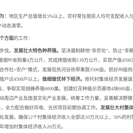
议为：
地区生产总值增长5%以上，农村常住居民人均可支配收入
户动态清零。
个方面
的工作：
步伐。
发展壮大特色种养殖。
坚决遏制耕地“非农化”、防止“非
增烟叶收购量4万公斤，完成烤烟收购139万公斤，实现产值4500
合作社+农户”模式，发展低热河谷热带果蔬3500亩。抓好州级
户达4500户以上。
做细做优林下经济。
依托村集体经济发展谋
亩，争取实现胡蜂养殖6000巢。创建红花种植示范基地4块600亩
动周边产业及旅游文化产业发展。统筹工作力量，妥善解决野猪
推进，全力配合做好风电、光伏项目前期协调工作。
发展壮大村集
发展。确保12个村集体经济收入全部达10万元以上，50%的村集
年增加村集体经济收入20万元。