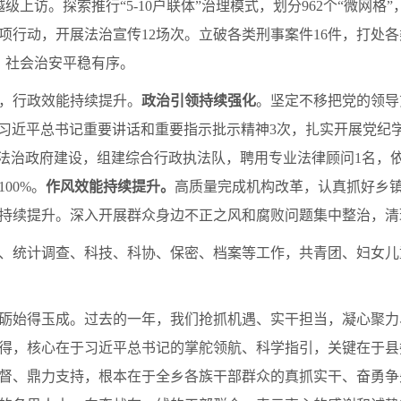
生越级上访。探索推行“5-10户联体”治理模式，划分962个“微网
项行动，开展法治宣传12场次。立破各类刑事案件16件，打处各
，社会治安平稳有序。
，行政效能持续提升。
政治引领持续强化
。坚定不移把党的领导
习习近平总书记重要讲话和重要指示批示精神3次，扎实开展党纪学
法治政府建设，组建综合行政执法队，聘用专业法律顾问1名，
00%。
作风效能持续提升。
高质量完成机构改革，认真抓好乡
持续提升。深入开展群众身边不正之风和腐败问题集中整治，清理
、统计调查、科技、科协、保密、档案等工作，共青团、妇女儿
砺始得玉成。过去的一年，我们抢抓机遇、实干担当，凝心聚力
得，核心在于习近平总书记的掌舵领航、科学指引，关键在于县
督、鼎力支持，根本在于全乡各族干部群众的真抓实干、奋勇争