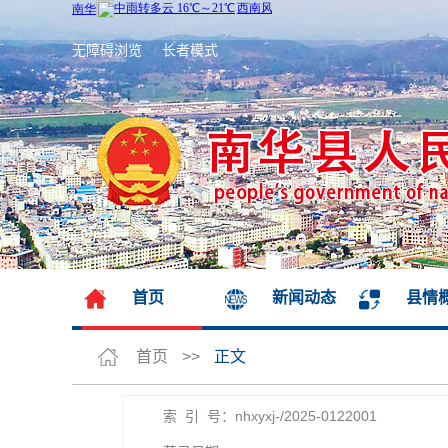
无障碍浏览
长者模式
首页
新闻动态
县情
首页
>>
正文
索 引 号：nhxyxj-/2025-0122001