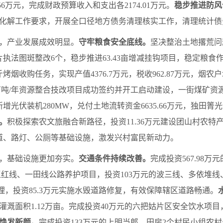
6万元，完成财政预算收入和支出各2174.01万元。
稳步推进防风
化解工作要求，开展全口径地方债务清理核实工作，清理统计债
，产业发展成效明显。
守牢粮食安全底线。
坚决整治土地撂荒问题
法图斑整改6个，稳步推进63.43亩增减挂钩项目，稳定粮食作物播
斤烤烟收购任务，实现产值4376.7万元，税收962.87万元，烟农户
30万吨/年资源整合技改项目成功签约并开工启动建设，一街煤矿
光伏装机280MW，兑付土地流转资金6635.66万元，独田
。
积极探索农文旅融合新路径，投资11.36万元建设团山村农特产
步道、路灯、公厕等基础设施，激发兴村富民新动力。
，基础设施更加夯实。
交通条件持续改善。
完成投资567.98
万元的王红线、一田线公路养护项目，投资103万元的波三线、多依
清理，投资85.3万元实施水毁道路修复，有效保障辖区道路畅通。
增灌溉面积1.12万亩。完成投资40万元的六把姑片区安全饮水项目
焕发新颜。
完成投资133万元的上明当郎、田房2个村民小组农村