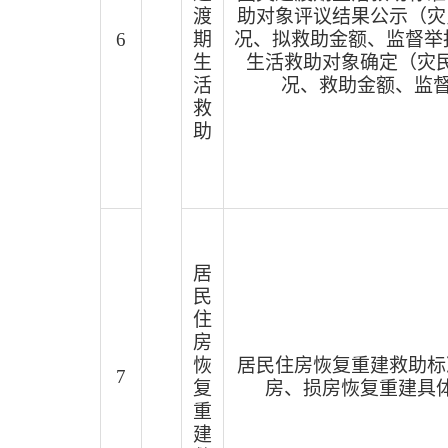
渡
助对象评议结果公示（灾
6
期
况、拟救助金额、监督举
生
生活救助对象确定（灾
活
况、救助金额、监
救
助
居
民
住
房
恢
居民住房恢复重建救助标
7
复
房、损房恢复重建具
重
建