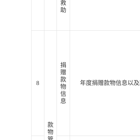
救
助
捐
赠
款
8
年度捐赠款物信息以及
物
信
息
款
物
管