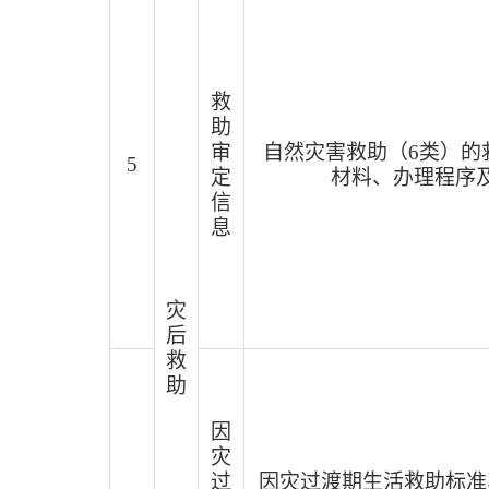
救
助
审
自然灾害救助（
6类）的
5
定
材料、办理程序
信
息
灾
后
救
助
因
灾
过
因灾过渡期生活救助标准