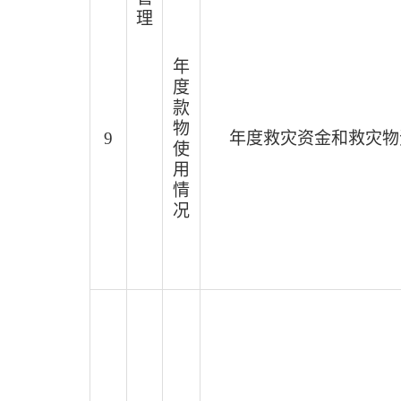
理
年
度
款
物
9
年度救灾资金和救灾物
使
用
情
况