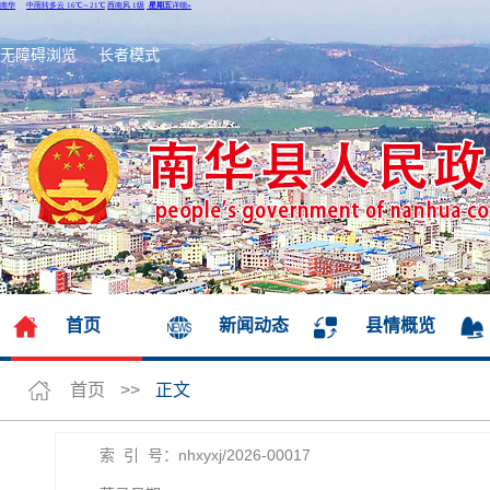
无障碍浏览
长者模式
首页
新闻动态
县情概览
首页
>>
正文
索 引 号：nhxyxj/2026-00017