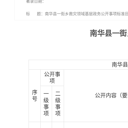
著录日期：
标 题：南华县一街乡救灾领域基层政务公开事项标准
南华县一街
南华县
公开事
项
序
一
二
公开内容（要
号
级
级
事
事
项
项