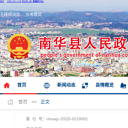
无障碍浏览
长者模式
首页
新闻动态
县情概览
首页
>>
正文
索 引 号：nhxwjz-/2025-0218001