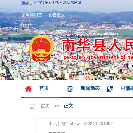
无障碍浏览
长者模式
首页
新闻动态
县情
首页
>>
正文
索 引 号：nhxwjz-/2024-0401002