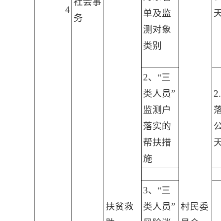
社会事
4
单及监
务
测对象
类别
2、“三
类人员”
2
监测户
落实的
帮扶措
施
3、“三
扶贫救
类人员”
村民委