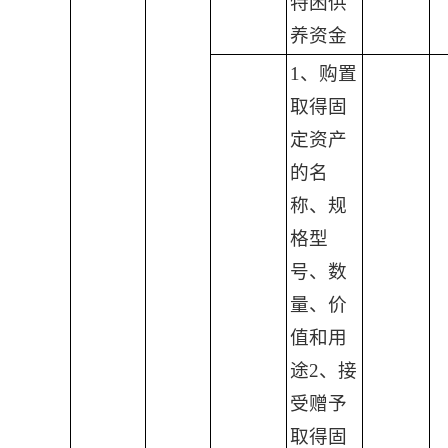
特困供
养资金
1、购置
取得固
定资产
的名
称、规
格型
号、数
量、价
值和用
途2、接
受赠予
取得固