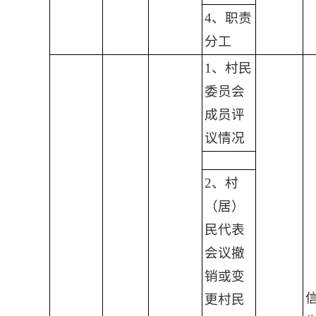
4、职责
分工
1、村民
委员会
成员评
议情况
2、村
（居）
民代表
会议撤
销或变
更村民