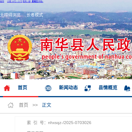
无障碍浏览
长者模式
首页
新闻动态
县情概览
首页
>>
正文
索 引 号：nhxsqz-/2025-0703026