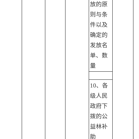
放的原
则与条
件以及
确定的
发放名
单、数
量
10、各
级人民
政府下
拨的公
益林补
助