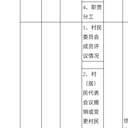
4、职责
分工
1、村民
委员会
成员评
议情况
2、村
（居）
民代表
会议撤
销或变
更村民