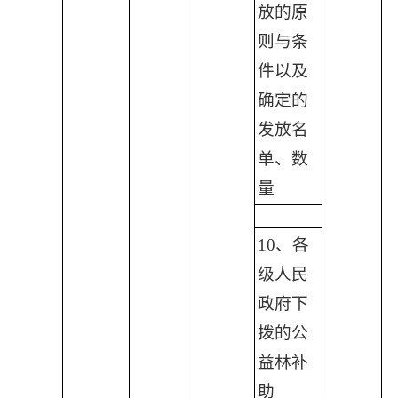
放的原
则与条
件以及
确定的
发放名
单、数
量
10、各
级人民
政府下
拨的公
益林补
助