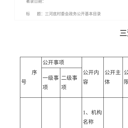
著录日期：
标 题：三河底村委会政务公开基本目录
三
公开事项
序
公开内
公开主
一级事
二级事
号
容
体
项
项
1、机构
名称