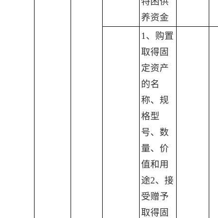
特困供
养资金
1、购置
取得固
定资产
的名
称、规
格型
号、数
量、价
值和用
途2、接
受赠予
取得固