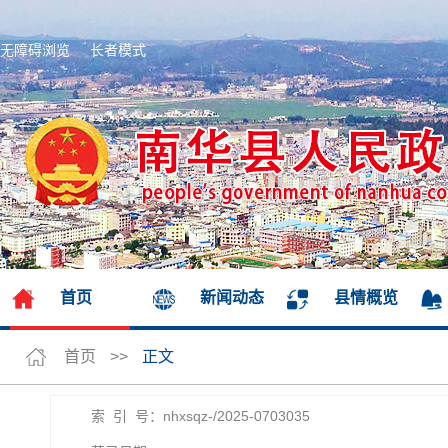
无障碍浏览
长者模式
首页
新闻动态
县情概览
首页
>>
正文
索 引 号：nhxsqz-/2025-0703035