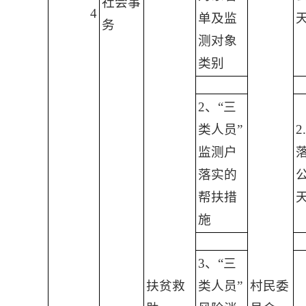
社会事
4
单及监
务
测对象
类别
2、“三
类人员”
2
监测户
落实的
帮扶措
施
3、“三
扶贫救
类人员”
村民委