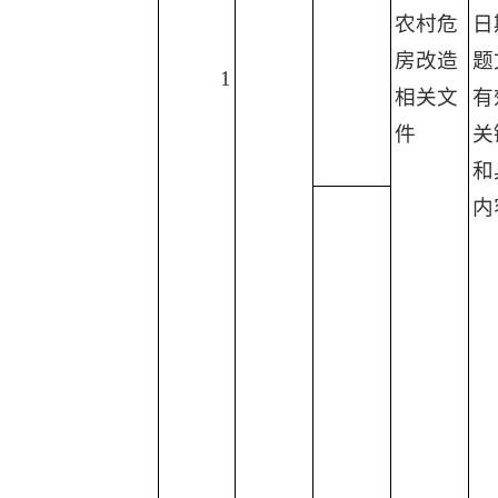
农村危
日
房改造
题
1
相关文
有
件
关
和
内