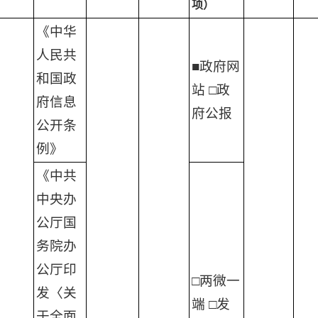
项）
《中华
人民共
■政府网
和国政
站 □政
府信息
府公报
公开条
例》
《中共
中央办
公厅国
务院办
公厅印
□两微一
发〈关
端 □发
于全面