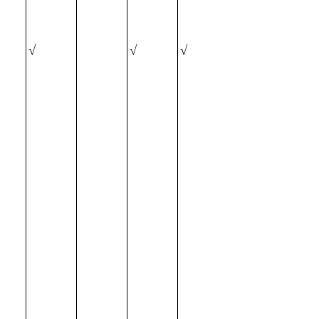
√
√
√