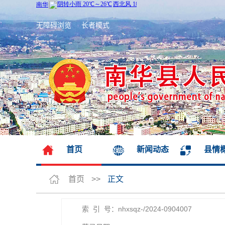
无障碍浏览
长者模式
首页
新闻动态
县情
首页
>>
正文
索 引 号：nhxsqz-/2024-0904007