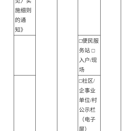
见〉实
施细则
的通
知》
□便民服
务站 □
入户/现
场
□社区/
企事业
单位/村
公示栏
（电子
屏）