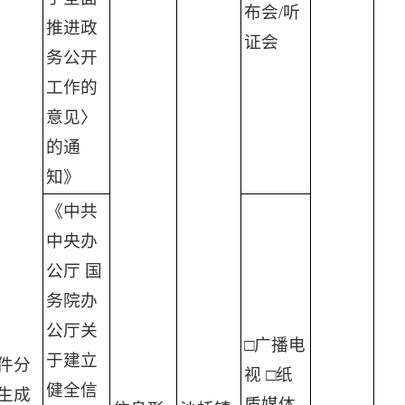
布会/听
推进政
证会
务公开
工作的
意见〉
的通
知》
《中共
中央办
公厅 国
务院办
公厅关
□广播电
于建立
件分
视 □纸
健全信
生成
质媒体