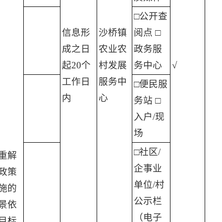
□公开查
信息形
沙桥镇
阅点 □
成之日
农业农
政务服
起20个
村发展
务中心
√
工作日
服务中
□便民服
内
心
务站 □
入户/现
场
□社区/
重解
企事业
政策
单位/村
施的
公示栏
景依
（电子
目标