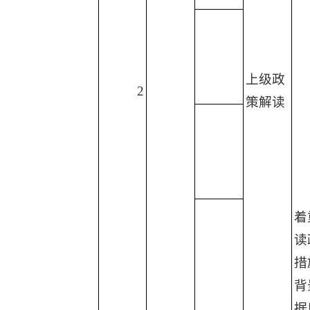
上级政
2
策解读
着
读
措
背
据