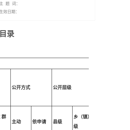
主 题 词：
生效日期：
目录
公开方式
公开层级
 群
乡（镇）
主动
依申请
县级
级