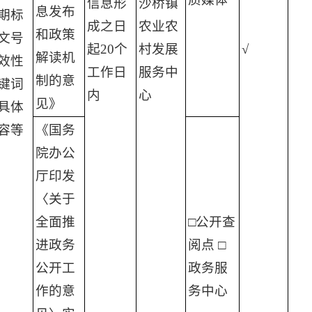
信息形
沙桥镇
息发布
期标
成之日
农业农
和政策
文号
起20个
村发展
√
解读机
效性
工作日
服务中
制的意
键词
内
心
见》
具体
容等
《国务
院办公
厅印发
〈关于
全面推
□公开查
进政务
阅点 □
公开工
政务服
作的意
务中心