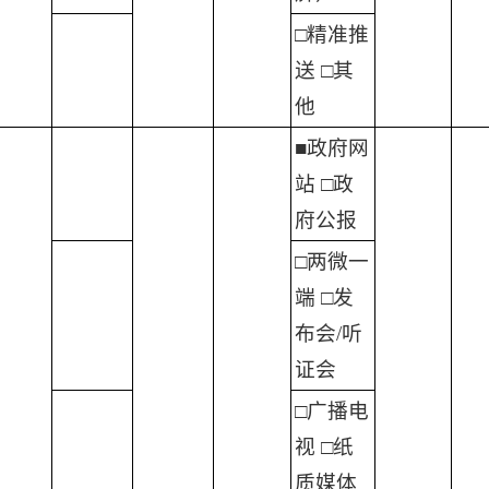
□精准推
送 □其
他
■政府网
站 □政
府公报
□两微一
端 □发
布会/听
证会
□广播电
视 □纸
质媒体