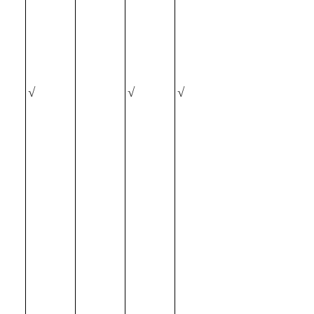
√
√
√