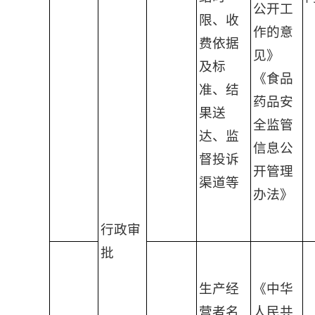
公开工
限、收
作的意
费依据
见》
及标
《食品
准、结
药品安
果送
全监管
达、监
信息公
督投诉
开管理
渠道等
办法》
行政审
批
生产经
《中华
营者名
人民共