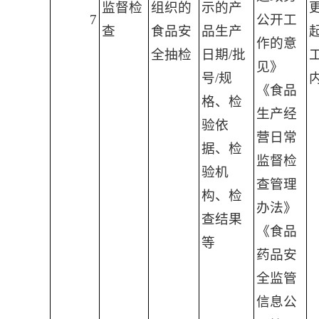
监督检
组织的
示的产
7
公开工
查
食品安
品生产
作的意
全抽检
日期/批
见》
号/规
《食品
格、检
生产经
验依
营日常
据、检
监督检
验机
查管理
构、检
办法》
查结果
《食品
等
药品安
全监管
信息公