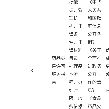
批依
《中华
据、受
人民共
理机
和国政
构、申
府信息
请条
公开条
件、申
例》
请材料
《关于
药品零
目录、
全面推
售许可
办理基
进政务
3
服务指
本流
公开工
南
程、办
作的意
结时
见》
限、收
《食品
费依据
药品安