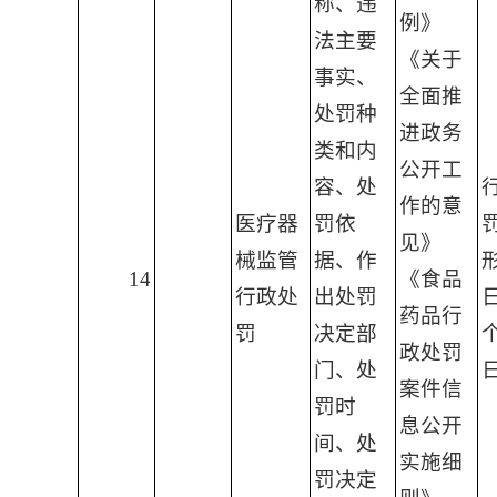
称、违
例》
法主要
《关于
事实、
全面推
处罚种
进政务
类和内
公开工
容、处
作的意
医疗器
罚依
见》
械监管
据、作
14
《食品
行政处
出处罚
药品行
罚
决定部
政处罚
门、处
案件信
罚时
息公开
间、处
实施细
罚决定