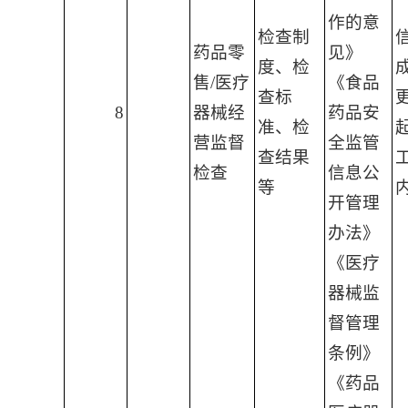
作的意
检查制
药品零
见》
度、检
售/医疗
《食品
查标
8
器械经
药品安
准、检
营监督
全监管
查结果
检查
信息公
等
开管理
办法》
《医疗
器械监
督管理
条例》
《药品