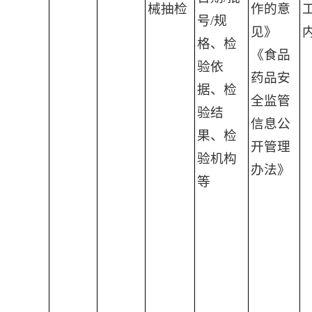
械抽检
作的意
号/规
见》
格、检
《食品
验依
药品安
据、检
全监管
验结
信息公
果、检
开管理
验机构
办法》
等