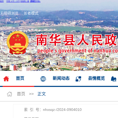
无障碍浏览
长者模式
首页
新闻动态
县情概览
首页
>>
正文
索 引 号：nhxsqz-/2024-0904010