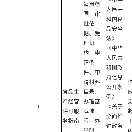
适用范
人民共
围、审
和国食
批依
品安全
据、受
法》
理机
《中华
构、申
人民共
请条
和国政
件、申
府信息
请材料
公开条
食品生
目录、
例》
产经营
办理基
1
《关于
许可服
本流
全面推
务指南
程、办
进政务
结时