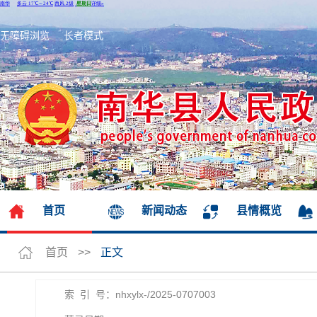
无障碍浏览
长者模式
首页
新闻动态
县情概览
首页
>>
正文
索 引 号：nhxylx-/2025-0707003