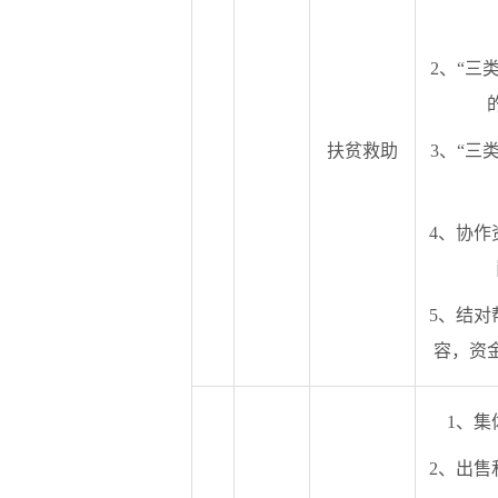
2、“三
扶贫救助
3、“三
4、协作
5、结对
容，资
1、集
2、出售