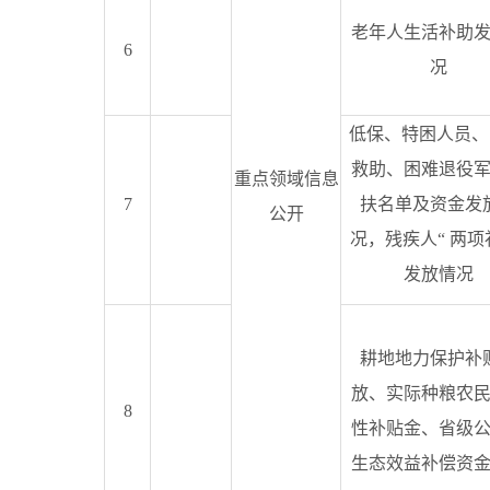
老年人生活补助
6
况
低保、特困人员、
救助、困难退役
重点领域信息
7
扶名单及资金发
公开
况，残疾人
“
两项
发放情况
耕地地力保护补
放、实际种粮农
8
性补贴金、省级
生态效益补偿资