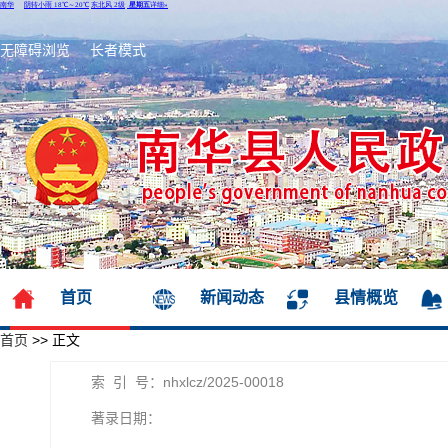
无障碍浏览
长者模式
首页
新闻动态
县情概览
首页
>>
正文
索 引 号：nhxlcz/2025-00018
著录日期：