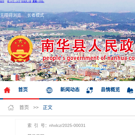
无障碍浏览
长者模式
首页
新闻动态
县情概览
首页
>>
正文
索 引 号：nhxlcz/2025-00031