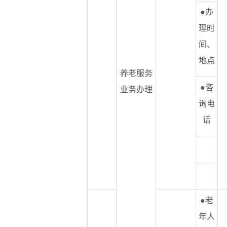
●办
理时
间、
地点
养老服务
●咨
业务办理
询电
话
●老
年人