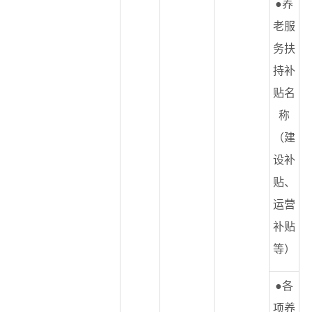
●养
老服
务扶
持补
贴名
称
（建
设补
贴、
运营
补贴
等）
●各
项养