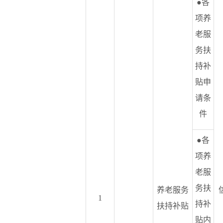
●各
项养
老服
务扶
持补
贴申
请条
件
●各
项养
老服
务扶
养老服务
1
持补
扶持补贴
贴内