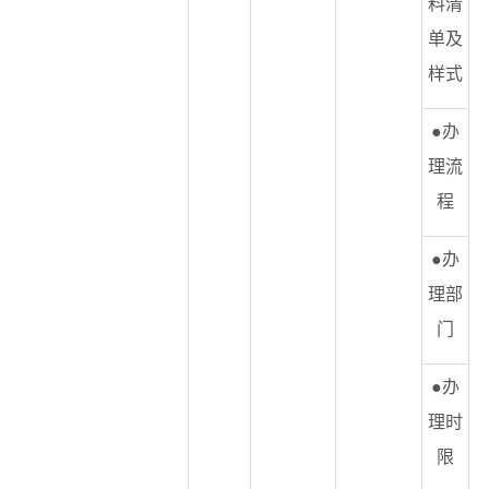
料清
单及
样式
●办
理流
程
●办
理部
门
●办
理时
限