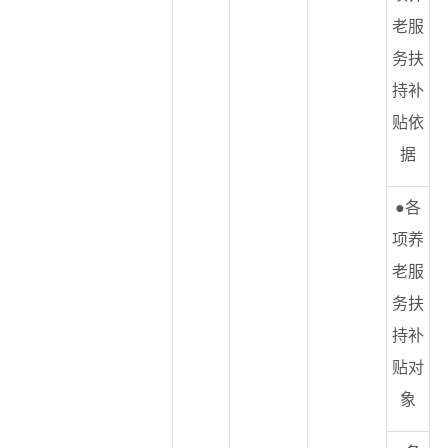
老服
务扶
持补
贴依
据
●各
项养
老服
务扶
持补
贴对
象