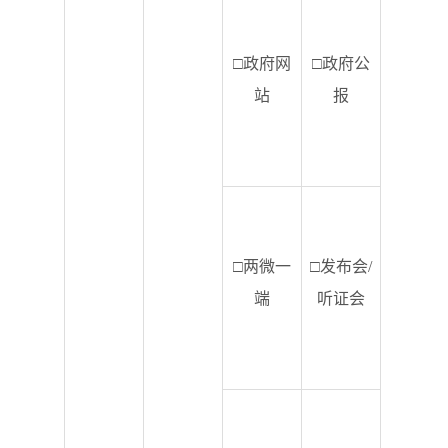
□政府网
□政府公
站
报
□两微一
□发布会/
端
听证会