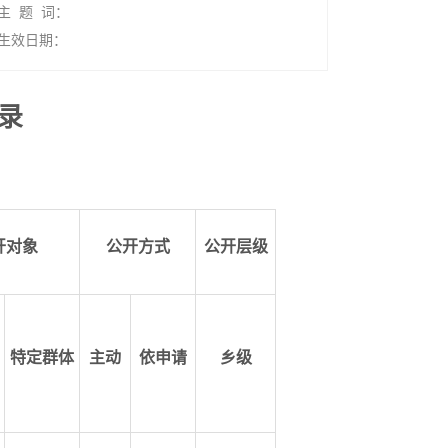
主 题 词：
生效日期：
录
开对象
公开方式
公开层级
特定群体
主动
依申请
乡级