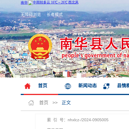
无障碍浏览
长者模式
首页
新闻动态
县情
首页
>>
正文
索 引 号：nhxlcz-/2024-0905005