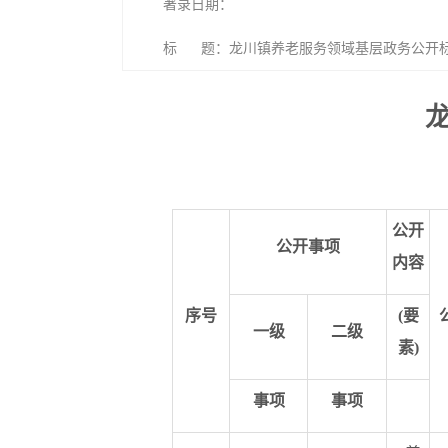
著录日期：
标 题：龙川镇养老服务领域基层政务公开
公开
公开事项
内容
序号
(要
一级
二级
素)
事项
事项