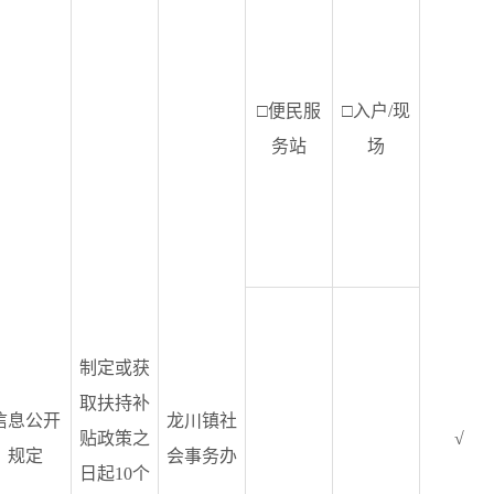
□便民服
□入户/现
务站
场
制定或获
取扶持补
信息公开
龙川镇社
贴政策之
√
规定
会事务办
日起10个