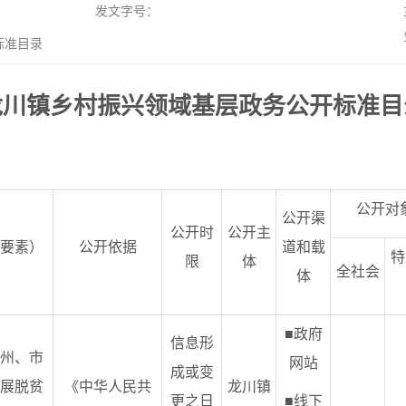
发文字号：
标准目录
龙川镇乡村振兴领域基层政务公开标准目
公开对
公开渠
公开时
公开主
要素）
公开依据
道和载
特
限
体
全社会
体
■政府
信息形
州、市
网站
成或变
展脱贫
《中华人民共
龙川镇
更之日
■线下