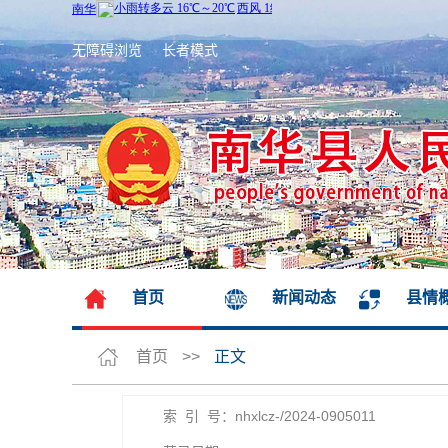
无障碍浏览
长者模式
首页
新闻动态
县情
首页
>>
正文
索 引 号：nhxlcz-/2024-0905011