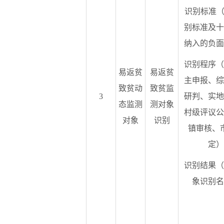
识别标准（
别标准及十
纳入的负面
识别程序（
易返贫
易返贫
主申报、综
致贫动
致贫监
3
研判、实地
态监测
测对象
村级评议公
对象
识别
镇审核、
定）
识别结果（
象识别名