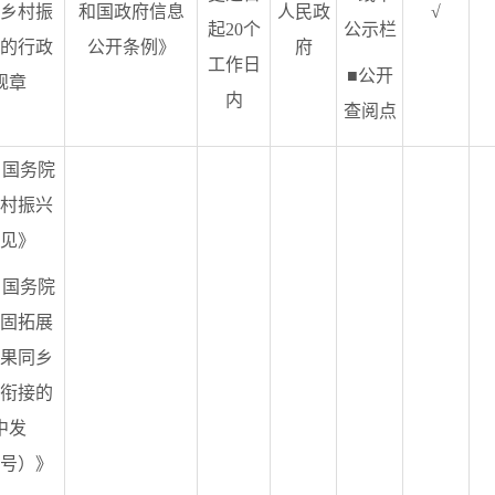
乡村振
和国政府信息
人民政
√
起20个
公示栏
的行政
公开条例》
府
工作日
■公开
规章
内
查阅点
 国务院
村振兴
见》
 国务院
固拓展
果同乡
衔接的
中发
30号）》