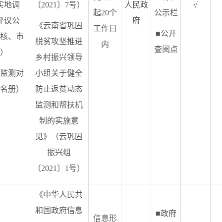
实地调
〔2021〕7号）
人民政
√
起20个
公示栏
评议公
府
《云南省巩固
工作日
■公开
核、市
脱贫攻坚推进
内
查阅点
）
乡村振兴领导
监测对
小组关于健全
名册）
防止返贫动态
监测和帮扶机
制的实施意
见》（云巩固
振兴组
〔2021〕1号）
《中华人民共
和国政府信息
■政府
信息形