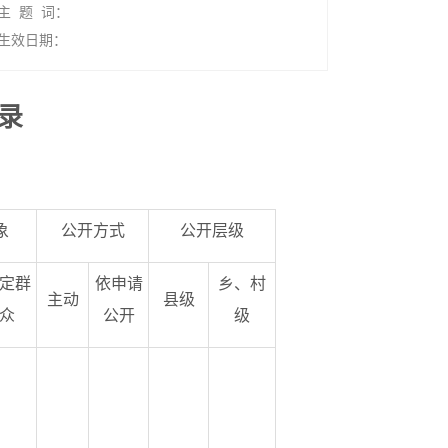
主 题 词：
生效日期：
录
象
公开方式
公开层级
定群
依申请
乡、村
主动
县级
众
公开
级