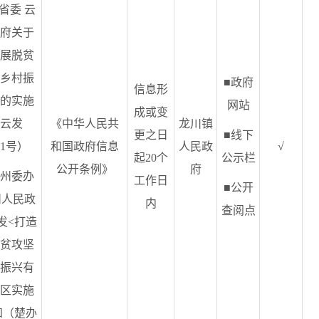
省委 云
府关于
展脱贫
乡村振
■政府
信息形
的实施
网站
成或变
云发
《中华人民共
龙川镇
更之日
■线下
11号）
和国政府信息
人民政
√
起20个
公示栏
公开条例》
府
州委办
工作日
■公开
州人民政
内
查阅点
发<打造
贫攻坚
振兴有
区实施
知（楚办