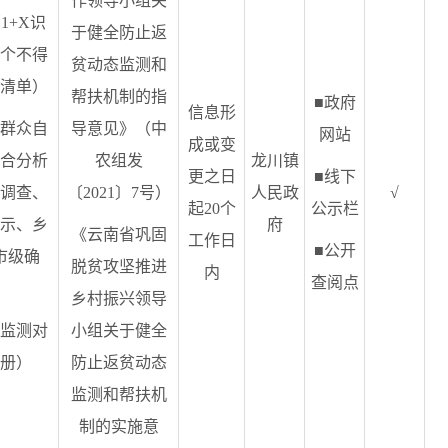
作领导小组关
1+X识
于健全防止返
个不得
贫动态监测和
清单）
帮扶机制的指
■政府
信息形
群众自
导意见》（中
网站
成或变
合分析
农组发
龙川镇
更之日
■线下
调查、
〔2021〕7号）
人民政
√
起20个
公示栏
示、乡
府
《云南省巩固
工作日
■公开
市级确
脱贫攻坚推进
内
查阅点
乡村振兴领导
监测对
小组关于健全
册）
防止返贫动态
监测和帮扶机
制的实施意