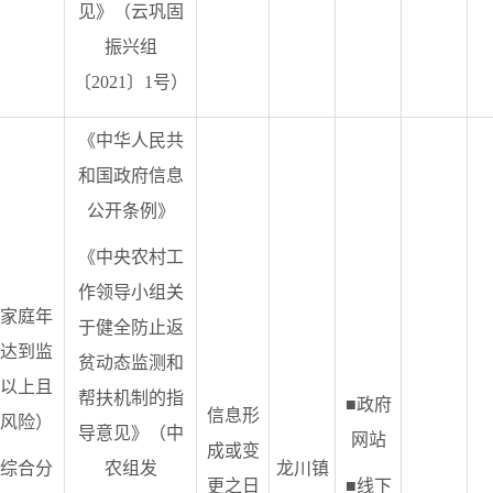
见》（云巩固
振兴组
〔2021〕1号）
《中华人民共
和国政府信息
公开条例》
《中央农村工
作领导小组关
家庭年
于健全防止返
达到监
贫动态监测和
以上且
帮扶机制的指
■政府
信息形
风险）
导意见》（中
网站
成或变
综合分
农组发
龙川镇
更之日
■线下