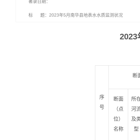
著录日期：
标 题：2023年5月南华县地表水水质监测状况
20
断
序
断面
所
号
（点
河
位）
及
名称
型