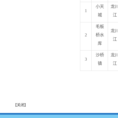
小天
龙
1
城
江
毛板
龙
2
桥水
江
库
沙桥
龙
3
镇
江
【关闭】