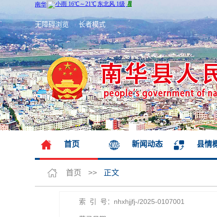
无障碍浏览
长者模式
首页
新闻动态
县情
首页
>>
正文
索 引 号：nhxhjjfj-/2025-0107001