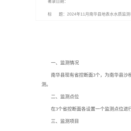
著录日期：
标 题：2024年11月南华县地表水水质监测
一、监测情况
南华县现有省控断面
3
个，为南华县沙
测。
二、监测点位
在
3
个省控断面
各设置一个监测点位进
三、监测项目