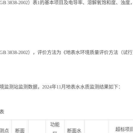
GB 3838-2002
）表
1
的基本项目
及电导率、溶解氧饱和度、浊度
GB 3838-2002
），评价方法为《地表水环境质量评价方法（试行
境监测站监测数据，
2024
年
11
月地表水水质监测结果如下：
表
功能
超标项
测点
断面
断面水