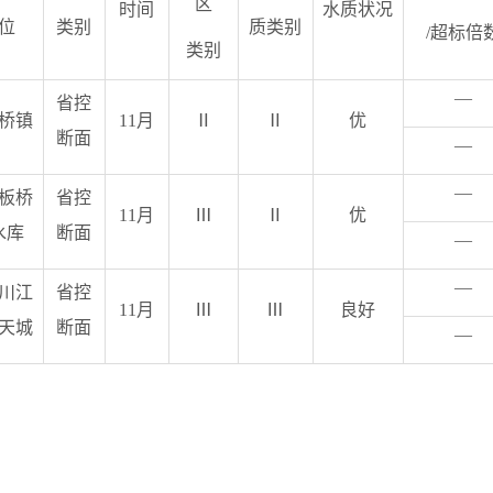
区
时间
水质状况
位
类别
质类别
/
超标倍
类别
—
省控
桥镇
11
月
Ⅱ
Ⅱ
优
断面
—
—
板桥
省控
11
月
Ⅲ
Ⅱ
优
水库
断面
—
—
川江
省控
11
月
Ⅲ
Ⅲ
良好
天城
断面
—