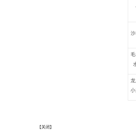
沙
毛
龙
小
【关闭】