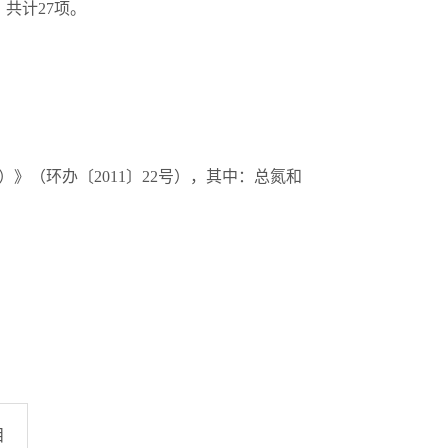
，共计
27
项
。
）》（环办〔
2011
〕
22
号），其中：总氮和
目