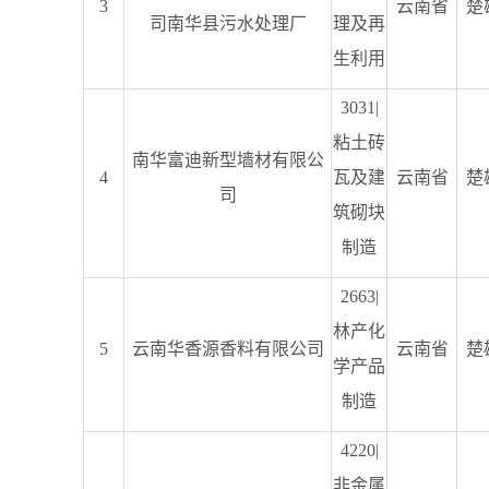
3
云南省
楚
司南华县污水处理厂
理及再
生利用
3031|
粘土砖
南华富迪新型墙材有限公
4
瓦及建
云南省
楚
司
筑砌块
制造
2663|
林产化
5
云南华香源香料有限公司
云南省
楚
学产品
制造
4220|
非金属