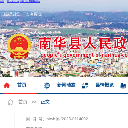
无障碍浏览
长者模式
首页
新闻动态
县情概览
首页
>>
正文
索 引 号：nhxhjjfj-/2025-0114002