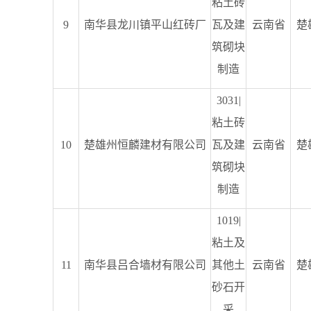
粘土砖
9
南华县龙川镇平山红砖厂
瓦及建
云南省
楚
筑砌块
制造
3031|
粘土砖
10
楚雄州恒麟建材有限公司
瓦及建
云南省
楚
筑砌块
制造
1019|
粘土及
11
南华县吕合墙材有限公司
其他土
云南省
楚
砂石开
采