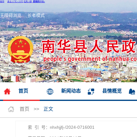
无障碍浏览
长者模式
首页
新闻动态
县情概览
首页
>>
正文
索 引 号：nhxhjjfj-/2024-0716001