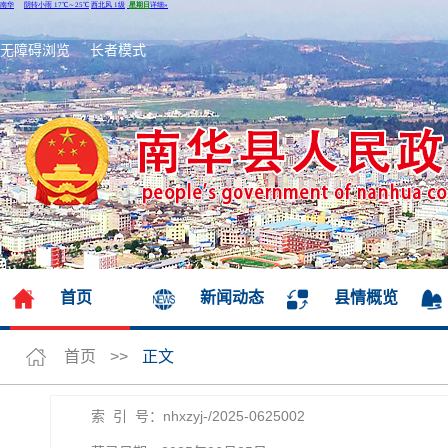
无障碍浏览
长者模式
首页
新闻动态
县情概览
首页
>>
正文
索 引 号：nhxzyj-/2025-0625002