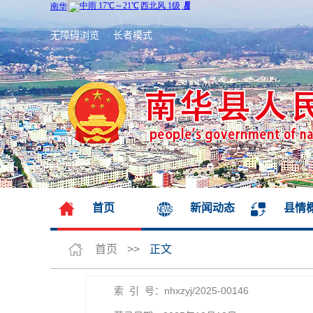
无障碍浏览
长者模式
首页
新闻动态
县情
首页
>>
正文
索 引 号：nhxzyj/2025-00146