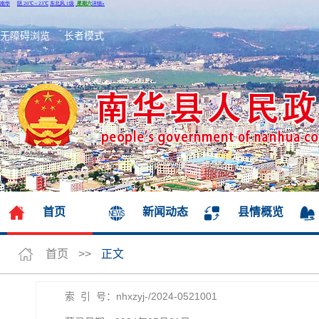
无障碍浏览
长者模式
首页
新闻动态
县情概览
首页
>>
正文
索 引 号：nhxzyj-/2024-0521001