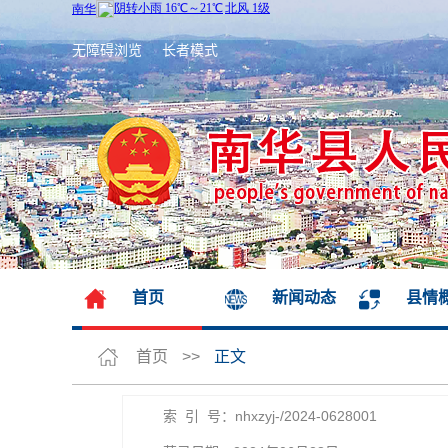
无障碍浏览
长者模式
首页
新闻动态
县情
首页
>>
正文
索 引 号：nhxzyj-/2024-0628001