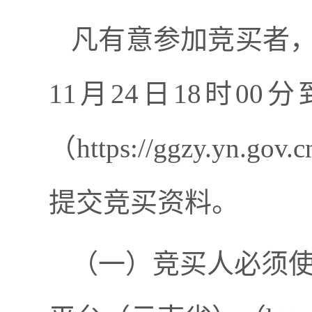
凡有意参加竞买者
11
月
24
日
18
时
00
分
（
https://ggzy.yn.gov.c
提交竞买资料
。
（
一
）
竞买人必须