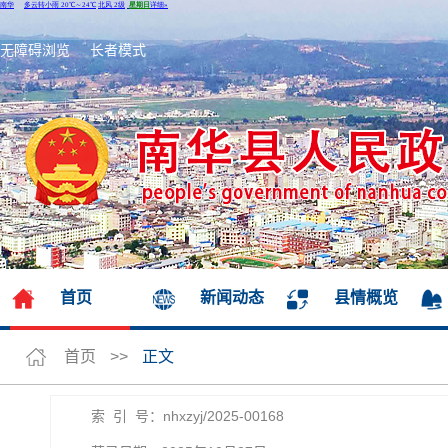
无障碍浏览
长者模式
首页
新闻动态
县情概览
首页
>>
正文
索 引 号：nhxzyj/2025-00168