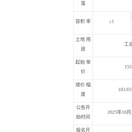
落
容积
率
≥
1
土地
用
工
途
起始
单
155
价
增价
幅
103.65
度
公告开
2025
年
10
月
始时间
报名开