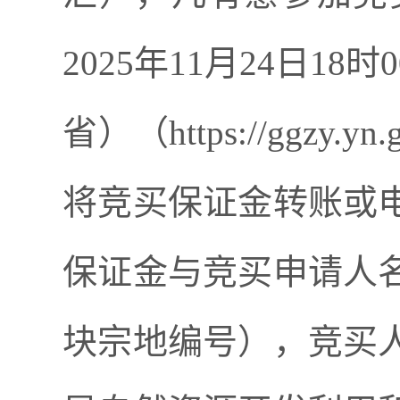
2025
年
11
月
24
日
18
时
0
省
）（
https://ggzy.yn.
将竞买保证金转账或
保证金与竞买申请人
块宗地编号），竞买