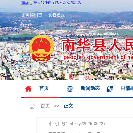
无障碍浏览
长者模式
首页
新闻动态
县情
首页
>>
正文
索 引 号：nhxzyj/2025-00227