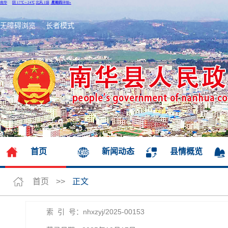
无障碍浏览
长者模式
首页
新闻动态
县情概览
首页
>>
正文
索 引 号：nhxzyj/2025-00153