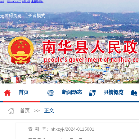
无障碍浏览
长者模式
首页
新闻动态
县情概览
首页
>>
正文
索 引 号：nhxzyj-/2024-0115001