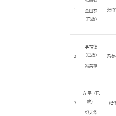
张绍钱
1
张绍
金国芬
（已故）
李福德
（已故）
2
冯美
冯美存
方 平（已
故）
3
纪
纪天华