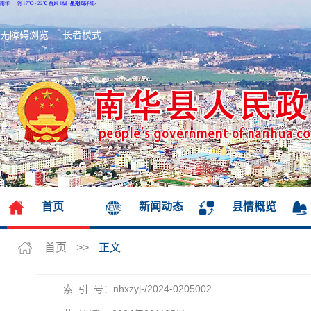
无障碍浏览
长者模式
首页
新闻动态
县情概览
首页
>>
正文
索 引 号：nhxzyj-/2024-0205002