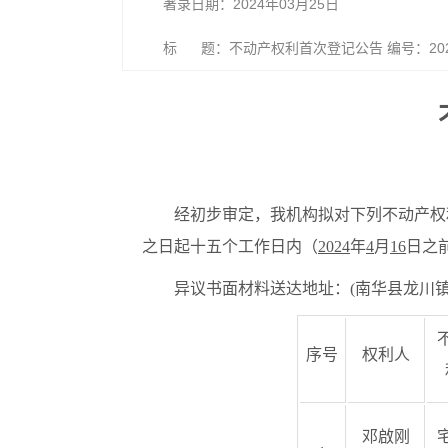
著录日期：2024年03月25日
标 题：不动产权利首次登记公告 编号：2024
经初步审定，我机构拟对下列不动产权
之日起十五个工作日内（
2024
年
4
月
1
6
日之
异议书面材料送达地址：(南华县龙川镇海埂
序号
权利人
邓啟刚