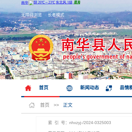
无障碍浏览
长者模式
首页
新闻动态
县情
首页
>>
正文
索 引 号：nhxzyj-/2024-0325003