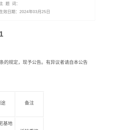
主 题 词：
生效日期：2024年03月25日
1
条的规定，现予公告。有异议者请自本公告
用途
备注
宅基地