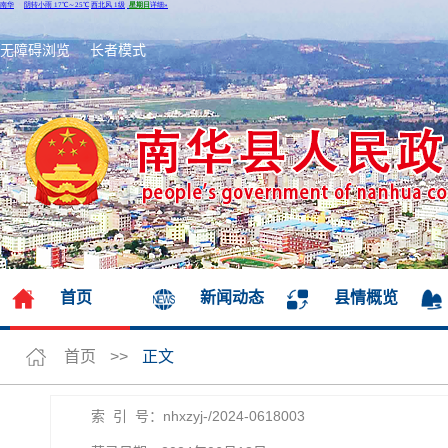
无障碍浏览
长者模式
首页
新闻动态
县情概览
首页
>>
正文
索 引 号：nhxzyj-/2024-0618003