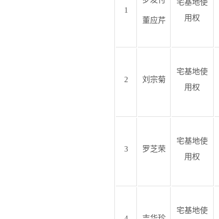
宅基地使
1
用权
董应芹
宅基地使
2
刘宗菊
用权
宅基地使
3
罗芝荣
用权
宅基地使
4
吉华珍