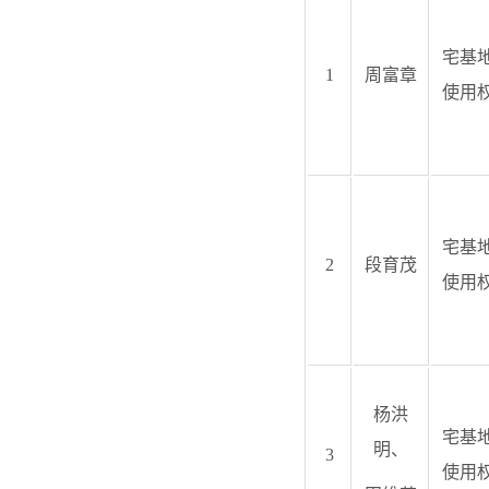
宅基
1
周富章
使用
宅基
2
段育茂
使用
杨洪
宅基
明、
3
使用