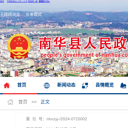
无障碍浏览
长者模式
首页
新闻动态
县情概览
首页
>>
正文
索 引 号：nhxzyj-/2024-0715002