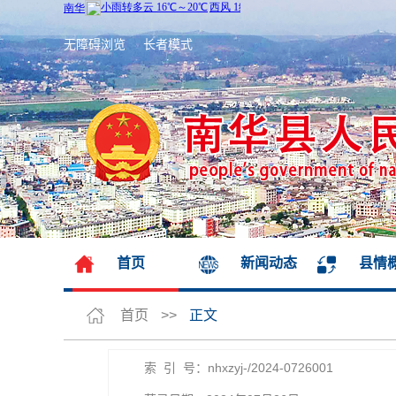
无障碍浏览
长者模式
首页
新闻动态
县情
首页
>>
正文
索 引 号：nhxzyj-/2024-0726001