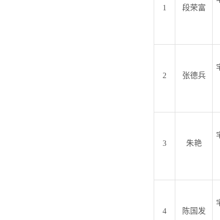
1
段荣富
2
张德兵
3
朱艳
4
陈国发