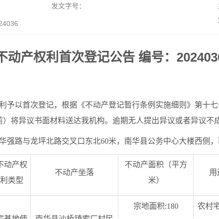
发文字号：
036
不动产权利首次登记公告 编号：202403
利予以首次登记，根据《不动产登记暂行条例实施细则》第十七
日之前）将异议书面材料送达我机构。逾期无人提出异议或者异议
路与龙坪北路交叉口东北60米，南华县公务中心大楼西侧，联系电话
不动产权
不动产面积（平方
不动产坐落
用
利类型
米）
宗地面积:180
农村
宅基地使
南华县沙桥镇索厂村民