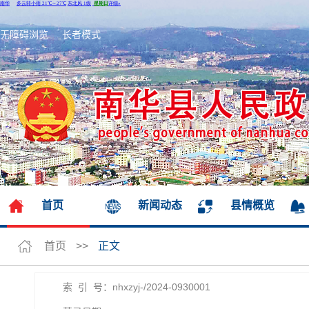
无障碍浏览
长者模式
首页
新闻动态
县情概览
首页
>>
正文
索 引 号：nhxzyj-/2024-0930001