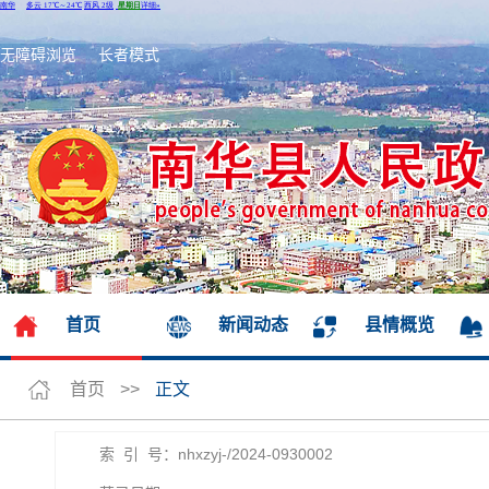
无障碍浏览
长者模式
首页
新闻动态
县情概览
首页
>>
正文
索 引 号：nhxzyj-/2024-0930002