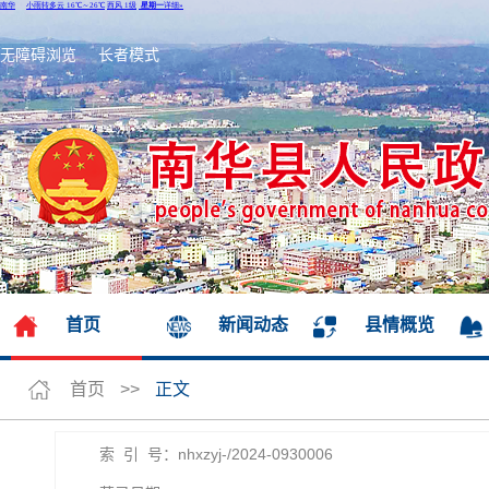
无障碍浏览
长者模式
首页
新闻动态
县情概览
首页
>>
正文
索 引 号：nhxzyj-/2024-0930006