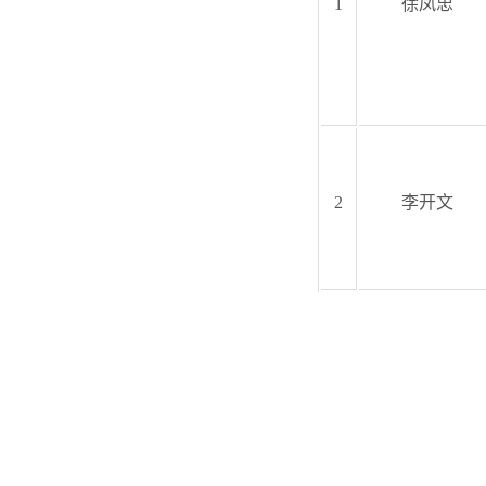
1
徐凤忠
2
李开文