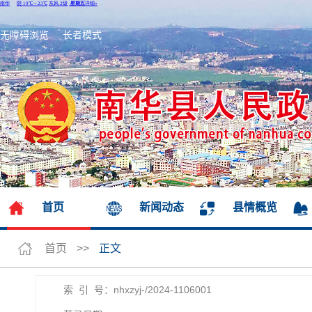
无障碍浏览
长者模式
首页
新闻动态
县情概览
首页
>>
正文
索 引 号：nhxzyj-/2024-1106001