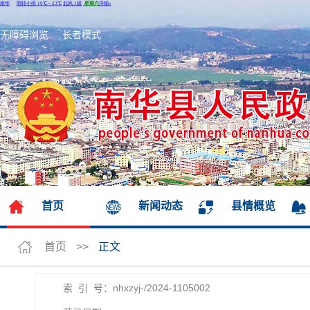
无障碍浏览
长者模式
首页
新闻动态
县情概览
首页
>>
正文
索 引 号：nhxzyj-/2024-1105002