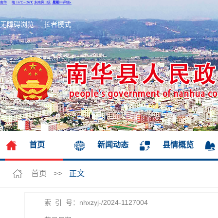
无障碍浏览
长者模式
首页
新闻动态
县情概览
首页
>>
正文
索 引 号：nhxzyj-/2024-1127004