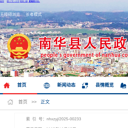
无障碍浏览
长者模式
首页
新闻动态
县情概览
首页
>>
正文
索 引 号：nhxzyj/2025-00233