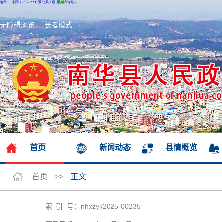
无障碍浏览
长者模式
首页
新闻动态
县情概览
首页
>>
正文
索 引 号：nhxzyj/2025-00235