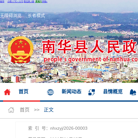
无障碍浏览
长者模式
首页
新闻动态
县情概览
首页
>>
正文
索 引 号：nhxzyj/2026-00003