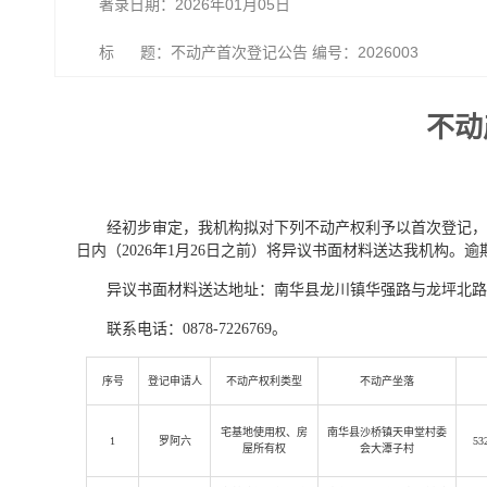
著录日期：2026年01月05日
标 题：不动产首次登记公告 编号：2026003
不动
经初步审定，我机构拟对下列不动产权利予以首次登记，
日内（2026年1月26日之前）将异议书面材料送达我机构
异议书面材料送达地址：南华县龙川镇华强路与龙坪北路
联系电话：0878-7226769。
序号
登记申请人
不动产权利类型
不动产坐落
宅基地使用权、房
南华县沙桥镇天申堂村委
1
罗阿六
53
屋所有权
会大潭子村