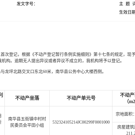
发文字号：
主 题 
生效日期
以首次登记，根据《不动产登记暂行条例实施细则》第十七条的规定，现
送达我机构。逾期无人提出异议或者异议不成立的，我机构将予以登记。
与龙坪北路交叉口东北60米，南华县公务中心大楼西侧。
利
不动产
不动产坐落
不动产单元号
（m
宗地面积：2
用
南华县五街镇中村村
所
532324105214JC00299F0001000
民委员会平田小组
房屋建筑
211.