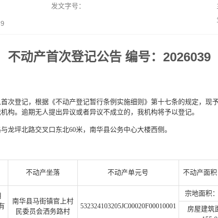
发文字号：
9
不动产首次登记公告 编号：2026039
以首次登记，根据《不动产登记暂行条例实施细则》第十七条的规定，现
达我机构。逾期无人提出异议或者异议不成立的，我机构将予以登记。
与龙坪北路交叉口东北60米，南华县公务中心大楼西侧。
不动产坐落
不动产单元号
不动产面积
宗地面积：2
用
南华县马街镇官上村
有
532324103205JC00020F00010001
房屋建筑
民委员会洒务路村