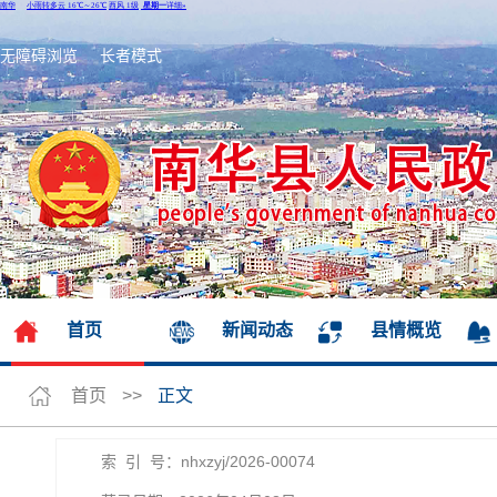
无障碍浏览
长者模式
首页
新闻动态
县情概览
首页
>>
正文
索 引 号：nhxzyj/2026-00074